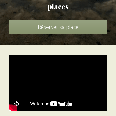
Souffle créateur 2 jours
places
Naissance de femmes
Voyage du héros
Réserver sa place
Rituel de Transformation
Conte et mythe
Contes