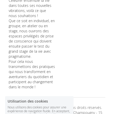
Célébrer ensemble la Vie 
dans toutes ses nouvelles 
vibrations, voilà ce que 
nous souhaitons !
Que ce soit en individuel, en 
groupe, en atelier ou en 
stage, nous ouvrons des 
espaces privilégiés de prise 
de conscience qui doivent 
ensuite passer le test du 
grand stage de la vie avec 
pragmatisme.
Pour cela nous 
transmettons des pratiques 
qui nous transforment en 
aventuriers du quotidien et 
participent au changement 
dans le monde !
Utilisation des cookies
Copyright © 2026 Emerveillance - Tous droits réservés.
Nous utilisons des cookies pour assurer une
expérience de navigation fluide. En acceptant,
Emerveillance© - Nathalie et Jean-Luc Champougny - 15 