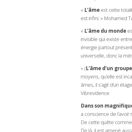
« 
L’âme 
est cette total
est infini. » Mohamed T
« 
L’âme du monde
 e
invisible qui existe ent
énergie partout présent
universelle, donc la 
« (
L’âme d’un groupe
moyens, qu’elle est inc
âmes, il s’agit d’un éta
Vibrevidence 
Dans son magnifique
a conscience de l’avoir 
De cette quête commenc
De là, il est amené auss