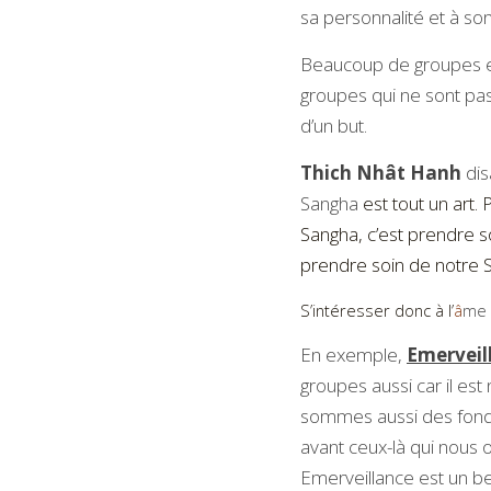
sa personnalité et à son 
Beaucoup de groupes ex
groupes qui ne sont pas
d’un but.
Thich Nhât Hanh
 di
Sangha
est tout un art.
Sangha, c’est prendre 
prendre soin de notre 
S’intéresser donc à l’
â
me 
En exemple, 
Emerveil
groupes aussi car il est
sommes aussi des fond
avant ceux-là qui nous on
Emerveillance est un bea