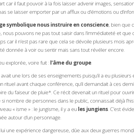
rt car il faut pouvoir à la fois laisser advenir images, sensations
pas se laisser emporter par un afflux ou d’émotions ou d’info
gage symbolique nous instruire en conscience
, bien que 
e, nous pouvons ne pas tout saisir dans l’immédiateté et que c
s car il n’est pas rare que cela se dévoile plusieurs mois a
été donnée à voir ou sentir mais sans tout révéler encore.
u explorée, voire fuit : 
l’âme du groupe
.
avait une lors de ses enseignements puisqu’il a eu plusieurs élè
n rituel avant chaque conférence, qu’il demandait à ces derni
toire du faiseur de pluie*. Ce récit devenait un rituel pour ouvri
 nombre de personnes dans le public, connaissait déjà l’histo
eau « isme » : le jungisme, il y a eu 
les jungiens
. C’est évi
tuée autour d’un personnage.
r lui une expérience dangereuse, dûe aux deux guerres mondia