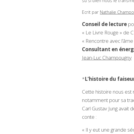
su si bien nous le transme
Ecrit par 
Nathalie Champo
Conseil de lecture
 po
« Le Livre Rouge » de C
« Rencontre avec l’âme
Consultant en énergi
Jean-Luc Champougny
*
L’histoire du faiseur
Cette histoire nous est
notamment pour sa traduc
Carl Gustav Jung avait
conte :
« Il y eut une grande sé