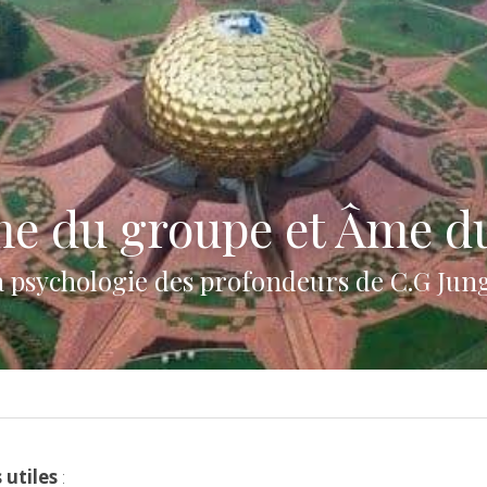
e du groupe et Âme 
a psychologie des profondeurs de C.G Jung
 utiles
 :