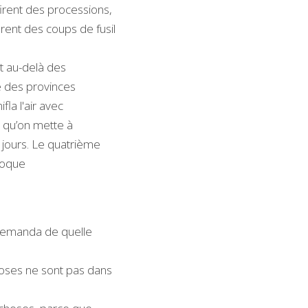
irent des processions, 
rent des coups de fusil 
t au-delà des 
e des provinces 
fla l'air avec
t qu’on mette à 
3 jours. Le quatrième 
époque
 demanda de quelle 
choses ne sont pas dans 