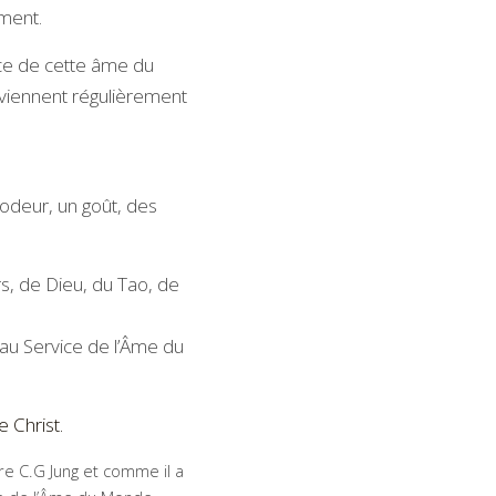
ement.
ce de cette âme du 
 viennent régulièrement 
odeur, un goût, des 
s, de Dieu, du Tao, de 
au Service de l’Âme du 
e Christ.
e C.G Jung et comme il a 