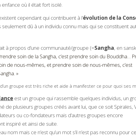
enfance où il était fort isolé.
istent cependant qui contribuent à l’
évolution de la Cons
 seulement dû à un individu connu mais qui se constituent auto
sait à propos d’une communauté/groupe (=
Sangha
, en sanskr
 Prendre soin de la Sangha, c’est prendre soin du Bouddha… Pr
soin de nous-mêmes, et prendre soin de nous-mêmes, c’est
Sangha. »
d’un groupe est très riche et aide à manifester ce pour quoi ses
lance
est un groupe qui rassemble quelques individus, un gro
 né de plusieurs groupes créés avant lui, que ce soit Spirales,
ateurs ou co-fondateurs mais d’autres groupes encore
t inspiré et ainsi de suite. 
u nom mais ce n’est qu’un mot s’il n’est pas reconnu pour ce q