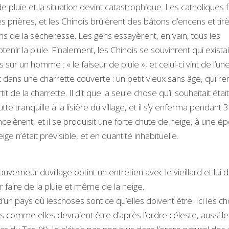
pluie et la situation devint catastrophique. Les catholiques f
es prières, et les Chinois brûlèrent des bâtons d’encens et tirè
s de la sécheresse. Les gens essayèrent, en vain, tous les
ir la pluie. Finalement, les Chinois se souvinrent qui existai
sur un homme : « le faiseur de pluie », et celui-ci vint de l’un
 dans une charrette couverte : un petit vieux sans âge, qui reni
t de la charrette. Il dit que la seule chose qu’il souhaitait étai
tte tranquille à la lisière du village, et il s’y enferma pendant 
celèrent, et il se produisit une forte chute de neige, à une 
ge n’était prévisible, et en quantité inhabituelle.
uverneur duvillage obtint un entretien avec le vieillard et lui
our faire de la pluie et même de la neige.
 d’un pays où leschoses sont ce qu’elles doivent être. Ici les 
pas comme elles devraient être d’après l’ordre céleste, aussi le