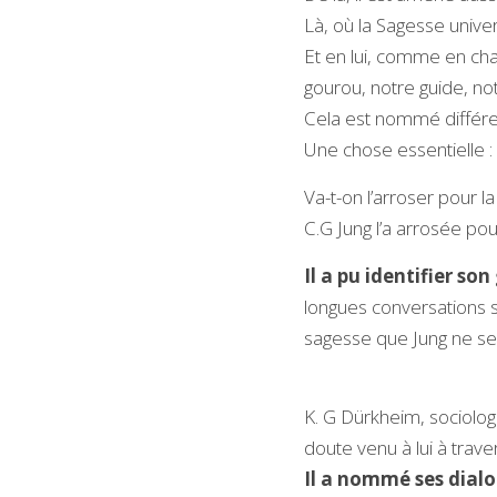
Là, où la Sagesse univer
Et en lui, comme en cha
gourou, notre guide, no
Cela est nommé différe
Une chose essentielle :
Va-t-on l’arroser pour la
C.G Jung l’a arrosée pour
Il a pu identifier son
longues conversations su
sagesse que Jung ne se 
K. G Dürkheim, sociologue, 
doute venu à lui à trav
Il a nommé ses dialo