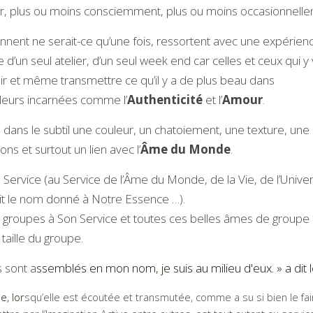
our, plus ou moins consciemment, plus ou moins occasionnell
nnent ne serait-ce qu’une fois, ressortent avec une expérien
’un seul atelier, d’un seul week end car celles et ceux qui y
lir et même transmettre ce qu’il y a de plus beau dans
aleurs incarnées comme l’
Authenticité 
et l’
Amour
.
ans le subtil une couleur, un chatoiement, une texture, une 
ns et surtout un lien avec l’
Âme du Monde
.
n Service (au Service de l’Âme du Monde, de la Vie, de l’Univer
oit le nom donné à Notre Essence …).
 groupes à Son Service et toutes ces belles âmes de groupe 
taille du groupe. 
s sont a
ssemblés en mon nom, je suis au milieu d'eux. » a dit l
e, lor
squ’elle est écoutée et transmutée, comme a su si bien le fair