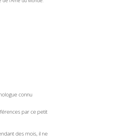
ice de l’Âme du Monde.
inologue connu 
érences par ce petit 
ndant des mois, il ne 