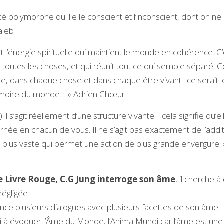
ité polymorphe qui lie le conscient et l’inconscient, dont on ne d
aleb
st l’énergie spirituelle qui maintient le monde en cohérence. C’
re toutes les choses, et qui réunit tout ce qui semble séparé. C
e, dans chaque chose et dans chaque être vivant : ce serait le
mémoire du monde… » Adrien Chœur
) il s’agit réellement d’une structure vivante… cela signifie qu’el
arnée en chacun de vous. Il ne s’agit pas exactement de l’addi
ge plus vaste qui permet une action de plus grande envergure. 
 Livre Rouge, C.G Jung interroge son âme
, il cherche à 
négligée.
e plusieurs dialogues avec plusieurs facettes de son âme.
i à évoquer l’Âme du Monde, l’Anima Mundi car l’âme est une p