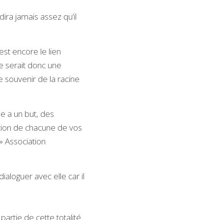
ira jamais assez qu’il 
est encore le lien
e serait donc une 
 souvenir de la racine 
le a un but, des 
tion de chacune de vos 
» Association 
dialoguer avec elle car il 
artie de cette totalité.