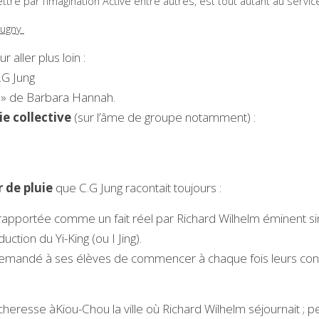
ttre par l’Imagination Active entre autres, est tout autant au serv
ugny 
ur aller plus loin : 
.G Jung 
 » de Barbara Hannah.
e collective
 (sur l’âme de groupe notamment) : 
 de pluie 
que C.G Jung racontait toujours : 
 rapportée comme un fait réel par Richard Wilhelm éminent s
tion du Yi-King (ou I Jing). 
 demandé à ses élèves de commencer à chaque fois leurs conf
cheresse àKiou-Chou la ville où Richard Wilhelm séjournait ; pe