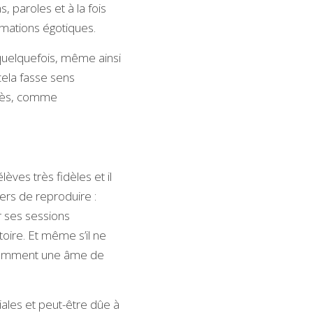
, paroles et à la fois 
rmations égotiques.
quelquefois, même ainsi 
ela fasse sens 
près, comme
ves très fidèles et il 
ers de reproduire : 
r ses sessions 
ire. Et même s’il ne 
demment une âme de 
les et peut-être dûe à 