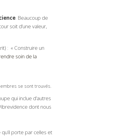
cience
. Beaucoup de 
ur soit d’une valeur, 
it) :  « Construire un 
endre soin de la 
 membres se sont trouvés.
upe qui inclue d’autres 
 Vibrevidence dont nous 
u’il porte par celles et 